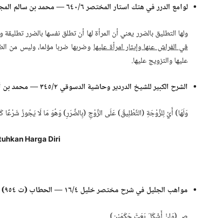
لوامع الدرر في هتك استار المختصر ٦/‏٦٤٠ — محمد بن سالم المجلسي (ت ١٣٠٢)
ولها التطليق بالضرر يعني أن المرأة لها أن تطلق نفسها بالضرر تطليقة 
في الفراش عنها وإيثار امرأة عليها
وضربها ضربا مؤلما، وليس من الضر
عليها والتزويج عليها.
الشرح الكبير للشيخ الدردير وحاشية الدسوقي ٢/‏٣٤٥ — محمد بن أحمد الدسوقي (ت ١٢٣٠)
وَلَهَا) أَيْ لِلزَّوْجَةِ (التَّطْلِيقُ) عَلَى الزَّوْجِ (بِالضَّرَرِ) وَهُوَ مَا لَا يَجُوزُ شَرْعًا 
uhkan Harga Diri
مواهب الجليل في شرح مختصر خليل ٤/‏١٦ — الحطاب (ت ٩٥٤)
ص (وَإِنْ أَشْكَلَ بَعَثَ حَكَمَيْنِ)