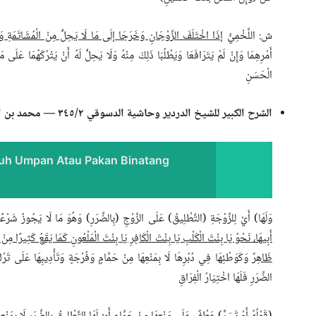
ش: اللَّخْمِيُّ
إذَا اخْتَلَفَ الزَّوْجَانِ وَخَرَجَا إلَى مَا لَا يَحِلُّ مِنْ الْمُشَاتَمَةِ و
أَمْرِهِمَا وَإِنْ لَمْ يَتَرَافَعَا وَيَطْلُبَا ذَلِكَ مِنْهُ وَلَا يَحِلُّ لَهُ أَنْ يَتْرُكَهُمَا عَلَى م
الْحَسَنِ
الشرح الكبير للشيخ الدردير وحاشية الدسوقي ٢/‏٣٤٥ — محمد بن أحمد الدسوقي (ت ١٢٣٠)
uh Umpan Atau Pakan Binatang
وَلَهَا) أَيْ لِلزَّوْجَةِ (التَّطْلِيقُ) عَلَى الزَّوْجِ (بِالضَّرَرِ) وَهُوَ مَا لَا يَجُوزُ شَر
أَبِيهَا، نَحْوُ يَا بِنْتَ الْكَلْبِ يَا بِنْتَ الْكَافِرِ يَا بِنْتَ الْمَلْعُونِ كَمَا يَقَعُ كَثِيرًا م
ظَاهِرٌ
وَكَوَطْئِهَا فِي دُبُرِهَا لَا بِمَنْعِهَا مِنْ حَمَّامٍ وَفُرْجَةٍ وَتَأْدِيبِهَا عَلَى تَرْكِ
الضَّرَرِ فَلَهَا اخْتِيَارُ الْفِرَاقِ