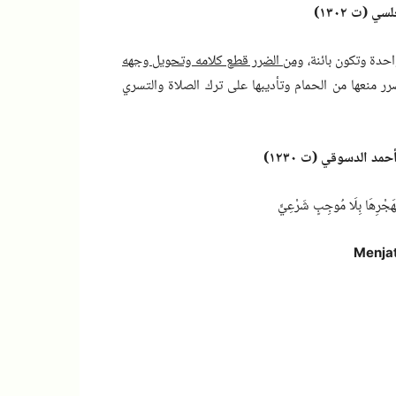
واحدة وتكون بائنة،
ومن الضرر قطع كلامه وتحويل وجهه
ر منعها من الحمام وتأديبها على ترك الصلاة والتسري
كَهَجْرِهَا بِلَا مُوجِبٍ شَرْعِيٍّ
Menjat