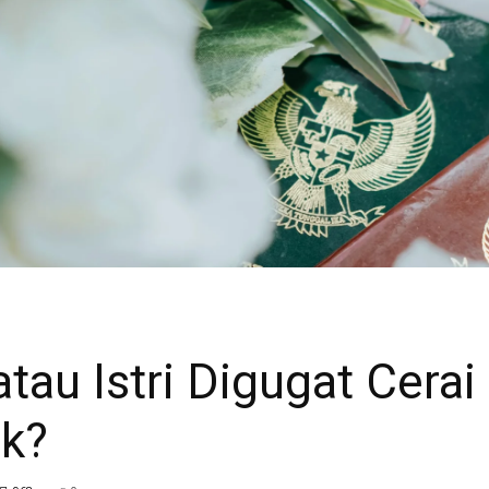
Al-
Anwar
tau Istri Digugat Cerai
uk?