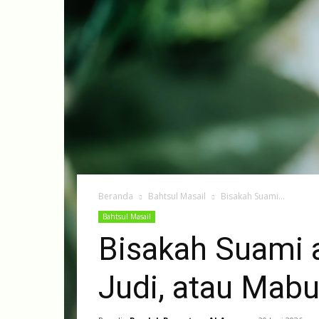
Beranda
Bahtsul Masail
Bisakah Suami...
Bahtsul Masail
Bisakah Suami a
Judi, atau Mab