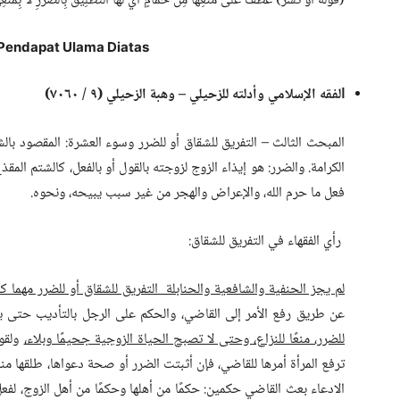
(قَوْلُهُ أَوْ تَسَرٍّ) عَطْفٌ عَلَى مَنْعِهَا مِنْ حَمَّامٍ أَيْ لَهَا التَّطْلِيقُ بِالضَّرَرِ لَا بِمَنْعِهَا
Pendapat Ulama Diatas
لفقه الإسلامي وأدلته للزحيلي – وهبة الزحيلي (٩ ‏/ ٧٠٦٠)
ا
المبحث الثالث – التفريق للشقاق أو للضرر وسوء العشرة: المقصود بال
الكرامة. والضرر: هو إيذاء الزوج لزوجته بالقول أو بالفعل، كالشتم المقذ
فعل ما حرم الله، والإعراض والهجر من غير سبب يبيحه، ونحوه.
رأي الفقهاء في التفريق للشقاق:
لم يجز الحنفية والشافعية والحنابلة التفريق للشقاق أو للضرر مهما ك
عن طريق رفع الأمر إلى القاضي، والحكم على الرجل بالتأديب حتى ي
للضرر، منعًا للنزاع، وحتى لا تصبح الحياة الزوجية جحيمًا وبلاء،
ولقول
ترفع المرأة أمرها للقاضي، فإن أثبتت الضرر أو صحة دعواها، طلقها 
الادعاء بعث القاضي حكمين: حكمًا من أهلها وحكمًا من أهل الزوج، لف