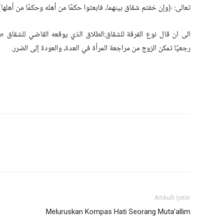
تعالى: ﴿وإن خفتم شقاق بينهما، فابعثوا حكمًا من أهله وحكمًا من أهلها﴾ [النس
الى ان قال نوع الفرقة للشقاق:الطلاق الذي يوقعه القاضي للشقاق طلاق
رجعيًا تمكن الزوج من مراجعة المرأة في العدة، والعودة إلى الضرر.
Artikulli tjetër
Meluruskan Kompas Hati Seorang Muta’allim