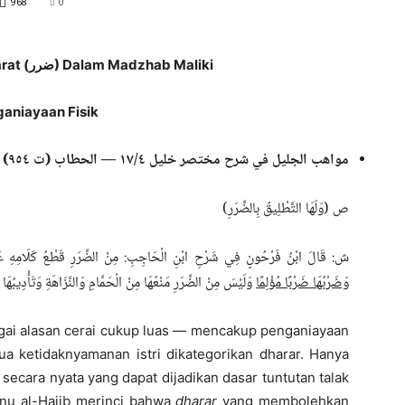
968
0
) Dalam Madzhab Maliki
ضرر
at (
aniayaan Fisik
مواهب الجليل في شرح مختصر خليل ٤/‏١٧ — الحطاب (ت ٩٥٤)
ص (وَلَهَا التَّطْلِيقُ بِالضَّرَرِ)
ش: قَالَ ابْنُ فَرْحُونٍ فِي شَرْحِ ابْنِ الْحَاجِبِ: مِنْ الضَّرَرِ قَطْعُ كَلَامِهِ عَنْهَا 
وَضَرْبُهَا ضَرْبًا مُؤْلِمًا
وَلَيْسَ مِنْ الضَّرَرِ مَنْعُهَا مِنْ الْحَمَّامِ وَالنَّزَاهَةِ وَتَأْدِيبُهَ
gai alasan cerai cukup luas — mencakup penganiayaan
ua ketidaknyamanan istri dikategorikan dharar. Hanya
ecara nyata yang dapat dijadikan dasar tuntutan talak
bnu al-Hajib merinci bahwa
dharar
yang membolehkan