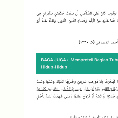
َالْوُثُوبِ كَانَ عَلَى السُّلْطَانِ
أَنْ يَبْعَثَ حَكَمَيْنِ يَنْظُرَانِ فِي
َا هُمَا عَلَيْهِ مِنْ الْإِثْمِ وَفَسَادِ الدِّينِ، انْتَهَى. وَنَقَلَهُ عَنْهُ أَبُو
BACA JUGA :
Mempreteli Bagian Tub
Hidup-Hidup
ْعًا كَهَجْرِهَا بِلَا مُوجِبٍ شَرْعِيٍّ وَضَرْبِهَا
كَذَلِكَ وَسَبِّهَا وَسَبِّ
ِنْ رَعَاعِ النَّاسِ وَيُؤَدَّبُ عَلَى ذَلِكَ زِيَادَةً عَلَى التَّطْلِيقِ كَمَا هُوَ
 صَلَاةٍ أَوْ تَسَرٍّ أَوْ تَزَوَّجَ عَلَيْهَا وَمَتَى شَهِدَتْ بَيِّنَةٌ بِأَصْلِ