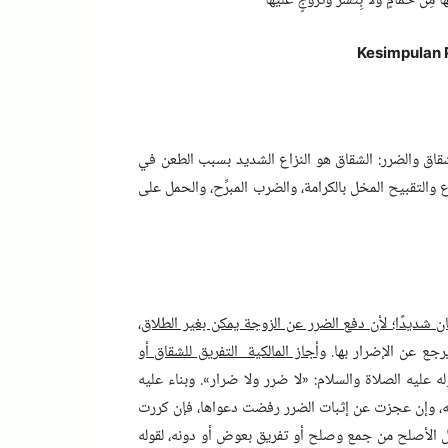
 مِنْ حَمَّامٍ وَلَا بِتَسَرٍّ وَتَزَوُّجٍ عَلَيْهَا
Kesimpulan 
شقاق والضرر: الشقاق هو النزاع الشديد بسبب الطعن في
ع والتقبيح المخل بالكرامة، والضرب المبرِّح، والحمل على
ان شديدًا؛ لأن دفع الضرر عن الزوجة يمكن بغير الطلاق
،
رجع عن الإضرار بها.
وأجاز المالكية التفريق للشقاق أو
ه عليه الصلاة والسلام: «لا ضرر ولا ضرار». وبناء عليه
منه، وإن عجزت عن إثبات الضرر رفضت دعواها، فإن كررت
عل الأصلح من جمع وصلح أو تفريق بعوض أو دونه، لقوله