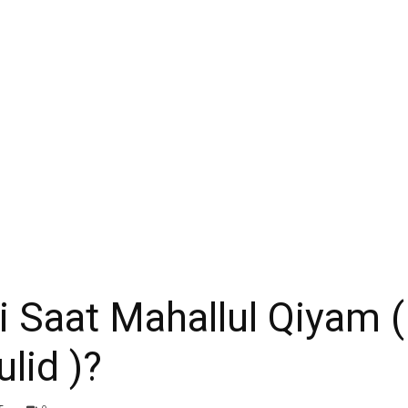
Anwar
i Saat Mahallul Qiyam (
lid )?