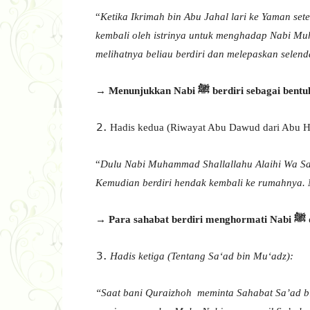
“
Ketika Ikrimah bin Abu Jahal lari ke Yaman se
kembali oleh istrinya untuk menghadap Nabi Mu
melihatnya beliau berdiri dan melepaskan sele
→ Menunjukkan Nabi
ﷺ
berdiri sebagai bent
Hadis kedua (Riwayat Abu Dawud dari Abu Hu
“
Dulu Nabi Muhammad Shallallahu Alaihi Wa S
Kemudian berdiri hendak kembali ke rumahnya. 
→ Para sahabat berdiri menghormati Nabi
ﷺ
Hadis ketiga (Tentang Sa‘ad bin Mu‘adz):
“Saat bani Quraizhoh meminta Sahabat Sa’ad b