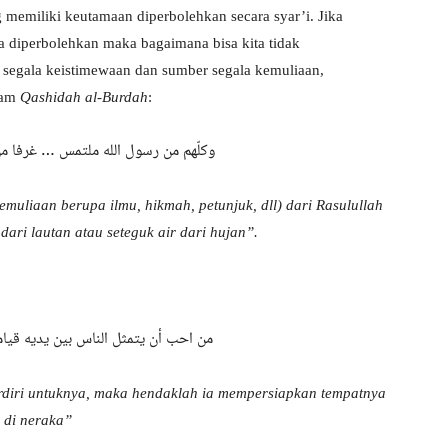
 memiliki keutamaan diperbolehkan secara syar’i. Jika
a diperbolehkan maka bagaimana bisa kita tidak
 segala keistimewaan dan sumber segala kemuliaan,
lam
Qashidah al-Burdah
:
وكلّهم من رسول الله ملتمس … غرفا من 
uliaan berupa ilmu, hikmah, petunjuk, dll) dari Rasulullah
dari lautan atau seteguk air dari hujan
”.
من احب أن يتمثل الناس بين يديه قياما
diri untuknya
,
maka hendaklah ia mempersiapkan tempatnya
di neraka”