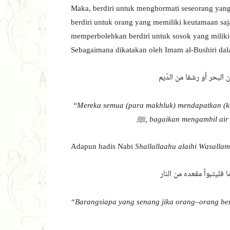
Maka, berdiri untuk menghormati seseorang yang
berdiri untuk orang yang memiliki keutamaan saj
memperbolehkan berdiri untuk sosok yang miliki
Sebagaimana dikatakan oleh Imam al-Bushiri da
البحر أو رشفا من الدّيم
“Mereka semua (para makhluk) mendapatkan (kem
ﷺ, bagaikan mengambil air 
Adapun hadis Nabi
Shallallaahu alaihi Wasallam
 فليتبوأ مقعده من النار
“
Barangsiapa
yang senang
j
ika orang
–
orang ber