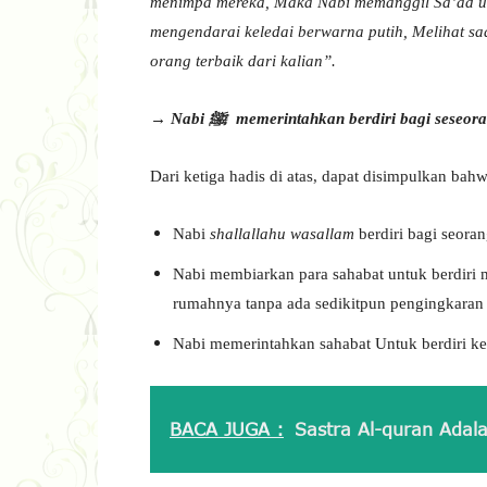
menimpa mereka, Maka Nabi memanggil Sa’ad u
mengendarai keledai berwarna putih, Melihat sa
orang terbaik dari kalian”.
→ Nabi
ﷺ
memerintahkan berdiri bagi seseor
Dari ketiga hadis di atas, dapat disimpulkan bahw
Nabi
shallallahu wasallam
berdiri bagi seora
Nabi membiarkan para sahabat untuk berdiri 
rumahnya tanpa ada sedikitpun pengingkaran 
Nabi memerintahkan sahabat Untuk berdiri ke
BACA JUGA :
Sastra Al-quran Adal