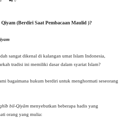
5
0
l Qiyam (Berdiri Saat Pembacaan Maulid )?
Qiyam
ah tradisi ini memiliki dasar dalam syariat Islam?
hami bagaimana hukum berdiri untuk menghormati seseorang
rghīb bil-Qiyām
menyebutkan beberapa hadis yang
ti orang yang mulia: