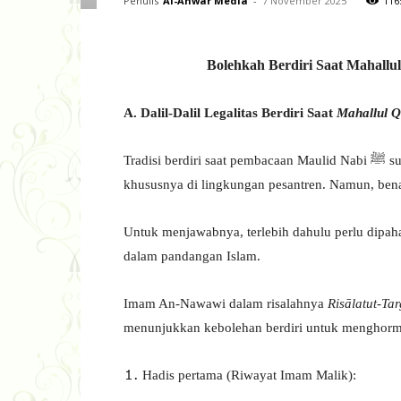
Penulis
Al-Anwar Media
-
7 November 2025
116
Bolehkah Berdiri Saat Mahallu
A. Dalil-Dalil Legalitas Berdiri Saat
Mahallul 
Tradisi berdiri saat pembacaan Maulid Nabi ﷺ sudah sangat dikenal di kalangan umat Islam Indonesia,
khususnya di lingkungan pesantren. Namun, benark
Untuk menjawabnya, terlebih dahulu perlu dipa
dalam pandangan Islam.
Imam An-Nawawi dalam risalahnya
Risālatut-Ta
menunjukkan kebolehan berdiri untuk menghorma
Hadis pertama (Riwayat Imam Malik):